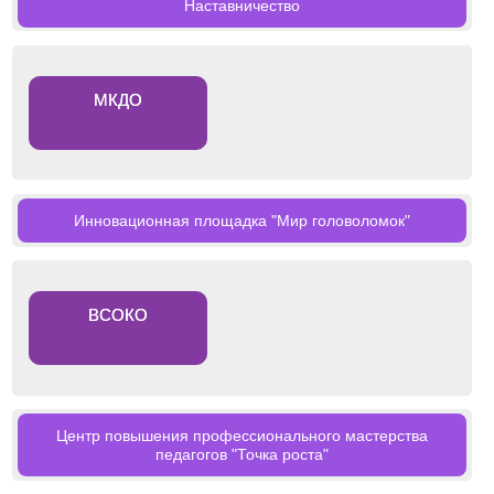
Наставничество
МКДО
Инновационная площадка "Мир головоломок"
ВСОКО
Центр повышения профессионального мастерства
педагогов "Точка роста"